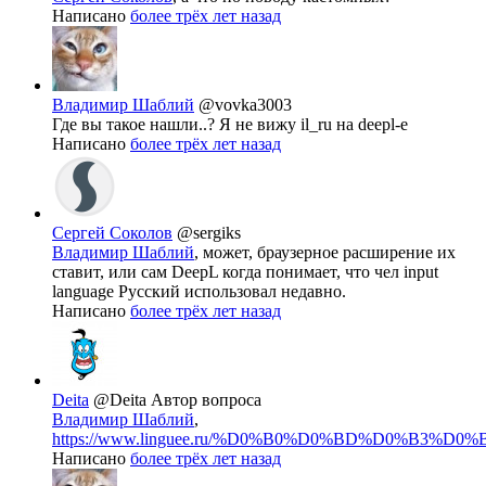
Написано
более трёх лет назад
Владимир Шаблий
@vovka3003
Где вы такое нашли..? Я не вижу il_ru на deepl-е
Написано
более трёх лет назад
Сергей Соколов
@sergiks
Владимир Шаблий
, может, браузерное расширение их
ставит, или сам DeepL когда понимает, что чел input
language Русский использовал недавно.
Написано
более трёх лет назад
Deita
@Deita
Автор вопроса
Владимир Шаблий
,
https://www.linguee.ru/%D0%B0%D0%BD%D0%B3%D0%B
Написано
более трёх лет назад