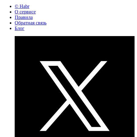
© Habr
О сервисе
Правила
Обратная связь
Блог