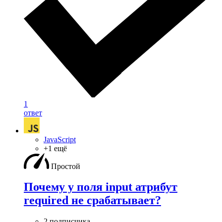
1
ответ
JavaScript
+1 ещё
Простой
Почему у поля input атрибут
required не срабатывает?
2 подписчика