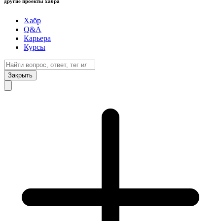
другие проекты хабра
Хабр
Q&A
Карьера
Курсы
Закрыть