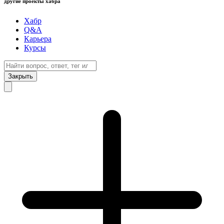
другие проекты хабра
Хабр
Q&A
Карьера
Курсы
Закрыть