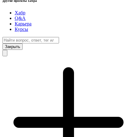
другие проекты хабра
Хабр
Q&A
Карьера
Курсы
Закрыть