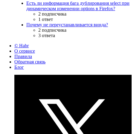
Есть ли информация бага дублирования select при
динамическом изменении options в Firefox?
2 подписчика
1 ответ
Почему не переустанавливается винда?
2 подписчика
3 ответа
© Habr
О сервисе
Правила
Обратная связь
Блог