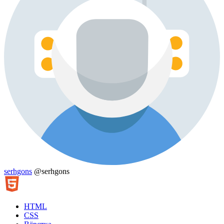
serhgons
@serhgons
HTML
CSS