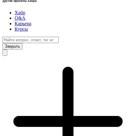
другие проекты хабра
Хабр
Q&A
Карьера
Курсы
Закрыть