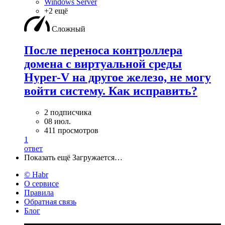
Windows Server
+2 ещё
Сложный
После переноса контроллера
домена с виртуальной среды
Hyper-V на другое железо, не могу
войти систему. Как исправить?
2 подписчика
08 июл.
411 просмотров
1
ответ
Показать ещё
Загружается…
© Habr
О сервисе
Правила
Обратная связь
Блог