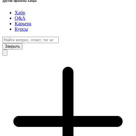
другие проекты хабра
Хабр
Q&A
Карьера
Курсы
Закрыть