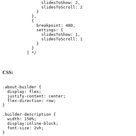
                slidesToShow: 2,

                slidesToScroll: 2

              }

            },

            {

              breakpoint: 480,

              settings: {

                slidesToShow: 1,

                slidesToScroll: 1

              }

            }

          ] */
CSS:
.about-builder {

  display: flex;

  justify-content: center;

  flex-direction: row;

}

.builder-description {

  width: 150%;

  display:inline-block;

  font-size: 2vh;

}
