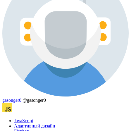
gasonger0
@gasonger0
JavaScript
Адаптивный дизайн