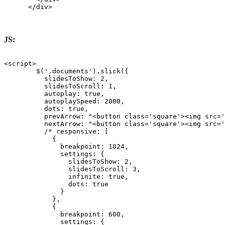
      </div>
JS:
<script>

        $('.documents').slick({

          slidesToShow: 2,

          slidesToScroll: 1,

          autoplay: true,

          autoplaySpeed: 2000,

          dots: true,

          prevArrow: "<button class='square'><img src='
          nextArrow: "<button class='square'><img src='
          /* responsive: [

            {

              breakpoint: 1024,

              settings: {

                slidesToShow: 2,

                slidesToScroll: 3,

                infinite: true,

                dots: true

              }

            },

            {

              breakpoint: 600,

              settings: {
