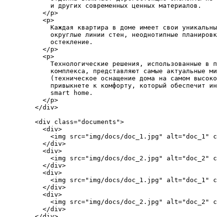
            и других современных ценных материалов.

          </p>

          <p>

            Каждая квартира в доме имеет свои уникальны
            округлые линии стен, неоднотипные планировк
            остекление.

          </p>

          <p>

            Технологические решения, использованные в п
            комплекса, представляют самые актуальные ми
            (техническое оснащение дома на самом высоко
            привыкнете к комфорту, который обеспечит ин
            smart home.

          </p>

        </div>

        <div class="documents">

          <div>

            <img src="img/docs/doc_1.jpg" alt="doc_1" c
          </div>

          <div>

            <img src="img/docs/doc_2.jpg" alt="doc_2" c
          </div>

          <div>

            <img src="img/docs/doc_1.jpg" alt="doc_1" c
          </div>

          <div>

            <img src="img/docs/doc_2.jpg" alt="doc_2" c
          </div>

        </div>
