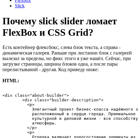
Flexbox
Slick
Почему slick slider ломает
FlexBox и CSS Grid?
Есть контейнер флексбокс, слева блок текста, а справа -
динамическая галерея. Раньше при листании блок с галереей
вылезал за пределы, но фикс этого я уже нашёл. Сейчас, при
загрузке страницы, ширина блоков одна, а после пары
перелистываний - другая. Код приведу ниже:
HTML:
<div class="about-builder">

        <div class="builder-description">

          <p>

            Элегантный проект бизнес-класса надёжного з
            расположенный в сердце города. Премиальное 
            культурной и деловой жизни - все способству
            атмосферы.

          </p>

          <p>

            Отделка включает дорогостоящие элементы из 