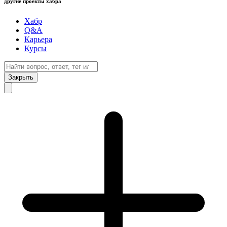
другие проекты хабра
Хабр
Q&A
Карьера
Курсы
Закрыть