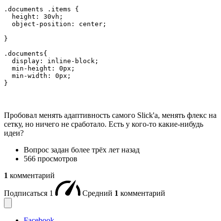
.documents .items {

  height: 30vh;

  object-position: center;

}

.documents{

  display: inline-block;

  min-height: 0px;

  min-width: 0px;

}
Пробовал менять адаптивность самого Slick'a, менять флекс на
сетку, но ничего не сработало. Есть у кого-то какие-нибудь
идеи?
Вопрос задан
более трёх лет назад
566 просмотров
1
комментарий
Подписаться
1
Средний
1
комментарий
Facebook