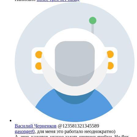
Василий Черненков
@123581321345589
gasonger0
, для меня это работало неоднократно)
А, еще, кажется, нужно задать ширину ячейки. Не flex-