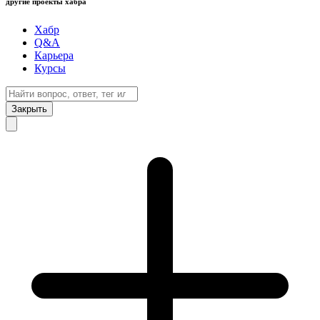
другие проекты хабра
Хабр
Q&A
Карьера
Курсы
Закрыть