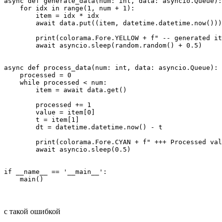
async def generate_data(num: int, data: asyncio.Queue):

    for idx in range(1, num + 1):

        item = idx * idx

        await data.put((item, datetime.datetime.now()))

        print(colorama.Fore.YELLOW + f" -- generated it
        await asyncio.sleep(random.random() + 0.5)

async def process_data(num: int, data: asyncio.Queue):

    processed = 0

    while processed < num:

        item = await data.get()

        processed += 1

        value = item[0]

        t = item[1]

        dt = datetime.datetime.now() - t

        print(colorama.Fore.CYAN + f" +++ Processed val
        await asyncio.sleep(0.5)

if __name__ == '__main__':

    main()
c такой ошибкой