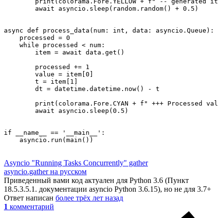
        print(colorama.Fore.YELLOW + f" -- generated it
        await asyncio.sleep(random.random() + 0.5)

async def process_data(num: int, data: asyncio.Queue):

    processed = 0

    while processed < num:

        item = await data.get()

        processed += 1

        value = item[0]

        t = item[1]

        dt = datetime.datetime.now() - t

        print(colorama.Fore.CYAN + f" +++ Processed val
        await asyncio.sleep(0.5)

if __name__ == '__main__':

    asyncio.run(main())
Asyncio "Running Tasks Concurrently" gather
asyncio.gather на русском
Приведенный вами код актуален для Python 3.6 (Пункт
18.5.3.5.1. документации asyncio Python 3.6.15), но не для 3.7+
Ответ написан
более трёх лет назад
1
комментарий