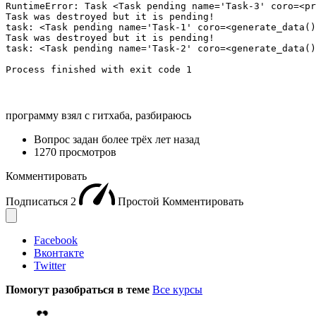
RuntimeError: Task <Task pending name='Task-3' coro=<pr
Task was destroyed but it is pending!

task: <Task pending name='Task-1' coro=<generate_data()
Task was destroyed but it is pending!

task: <Task pending name='Task-2' coro=<generate_data()
Process finished with exit code 1
программу взял с гитхаба, разбираюсь
Вопрос задан
более трёх лет назад
1270 просмотров
Комментировать
Подписаться
2
Простой
Комментировать
Facebook
Вконтакте
Twitter
Помогут разобраться в теме
Все курсы