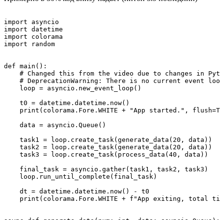
import asyncio

import datetime

import colorama

import random

def main():

    # Changed this from the video due to changes in Pyt
    # DeprecationWarning: There is no current event loo
    loop = asyncio.new_event_loop()

    t0 = datetime.datetime.now()

    print(colorama.Fore.WHITE + "App started.", flush=T
    data = asyncio.Queue()

    task1 = loop.create_task(generate_data(20, data))

    task2 = loop.create_task(generate_data(20, data))

    task3 = loop.create_task(process_data(40, data))

    final_task = asyncio.gather(task1, task2, task3)

    loop.run_until_complete(final_task)

    dt = datetime.datetime.now() - t0

    print(colorama.Fore.WHITE + f"App exiting, total ti