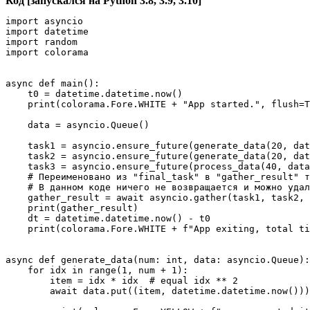
Код [запускался на Python 3.8, 3.9, 3.10]
import asyncio

import datetime

import random

import colorama

async def main():

    t0 = datetime.datetime.now()

    print(colorama.Fore.WHITE + "App started.", flush=T
    data = asyncio.Queue()

    task1 = asyncio.ensure_future(generate_data(20, dat
    task2 = asyncio.ensure_future(generate_data(20, dat
    task3 = asyncio.ensure_future(process_data(40, data
    # Переименовано из "final_task" в "gather_result" т
    # В данном коде ничего не возвращается и можно удал
    gather_result = await asyncio.gather(task1, task2, 
    print(gather_result)

    dt = datetime.datetime.now() - t0

    print(colorama.Fore.WHITE + f"App exiting, total ti
async def generate_data(num: int, data: asyncio.Queue):

    for idx in range(1, num + 1):

        item = idx * idx  # equal idx ** 2 

        await data.put((item, datetime.datetime.now()))
