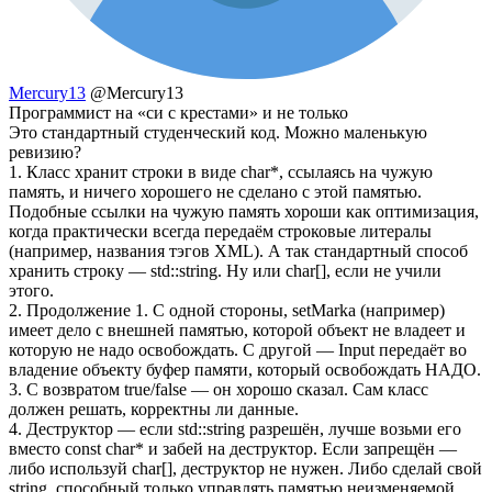
Mercury13
@Mercury13
Программист на «си с крестами» и не только
Это стандартный студенческий код. Можно маленькую
ревизию?
1. Класс хранит строки в виде char*, ссылаясь на чужую
память, и ничего хорошего не сделано с этой памятью.
Подобные ссылки на чужую память хороши как оптимизация,
когда практически всегда передаём строковые литералы
(например, названия тэгов XML). А так стандартный способ
хранить строку — std::string. Ну или char[], если не учили
этого.
2. Продолжение 1. С одной стороны, setMarka (например)
имеет дело с внешней памятью, которой объект не владеет и
которую не надо освобождать. С другой — Input передаёт во
владение объекту буфер памяти, который освобождать НАДО.
3. С возвратом true/false — он хорошо сказал. Сам класс
должен решать, корректны ли данные.
4. Деструктор — если std::string разрешён, лучше возьми его
вместо const char* и забей на деструктор. Если запрещён —
либо используй char[], деструктор не нужен. Либо сделай свой
string, способный только управлять памятью неизменяемой