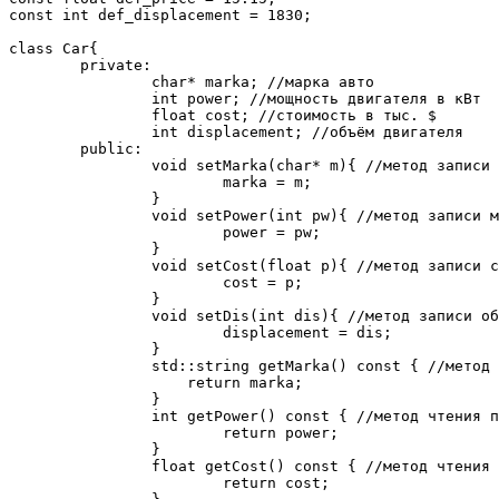
const int def_displacement = 1830;

class Car{

	private:

		char* marka; //марка авто

		int power; //мощность двигателя в кВт

		float cost; //стоимость в тыс. $

		int displacement; //объём двигателя

	public:

		void setMarka(char* m){ //метод записи марки

			marka = m;

		}

		void setPower(int pw){ //метод записи мощности

			power = pw;

		}

		void setCost(float p){ //метод записи стоимости

			cost = p;

		}

		void setDis(int dis){ //метод записи объём двигателя

			displacement = dis;

		}

		std::string getMarka() const { //метод чтения поля марка

		    return marka;

		}

		int getPower() const { //метод чтения поля мощность

			return power;

		}

		float getCost() const { //метод чтения поля стоимость

			return cost;
