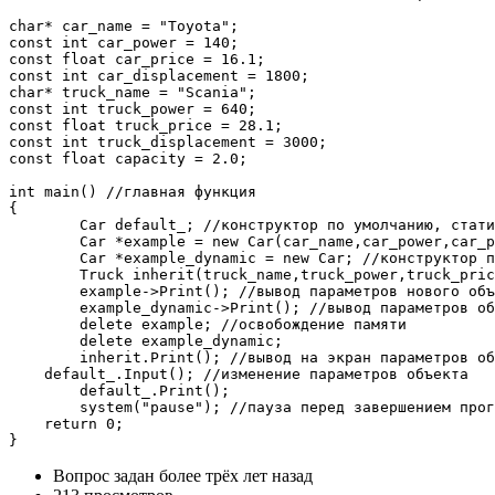
char* car_name = "Toyota";

const int car_power = 140;

const float car_price = 16.1;

const int car_displacement = 1800;

char* truck_name = "Scania";

const int truck_power = 640;

const float truck_price = 28.1;

const int truck_displacement = 3000;

const float capacity = 2.0;

int main() //главная функция

{

	Car default_; //конструктор по умолчанию, статическое выделение памяти

	Car *example = new Car(car_name,car_power,car_price,car_displacement); //динамическое выделение памяти под объект с параметрами

	Car *example_dynamic = new Car; //конструктор по умолчанию, динамическое выделение памяти

	Truck inherit(truck_name,truck_power,truck_price,truck_displacement,capacity); //объект класса-наследника, статическое выделение памяти

	example->Print(); //вывод параметров нового объекта на экран

	example_dynamic->Print(); //вывод параметров объекта по умолчанию на экран

	delete example; //освобождение памяти

	delete example_dynamic;

	inherit.Print(); //вывод на экран параметров объекта класса-наследника

    default_.Input(); //изменение параметров объекта

	default_.Print();

	system("pause"); //пауза перед завершением программы

    return 0;

}
Вопрос задан
более трёх лет назад