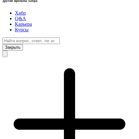
другие проекты хабра
Хабр
Q&A
Карьера
Курсы
Закрыть