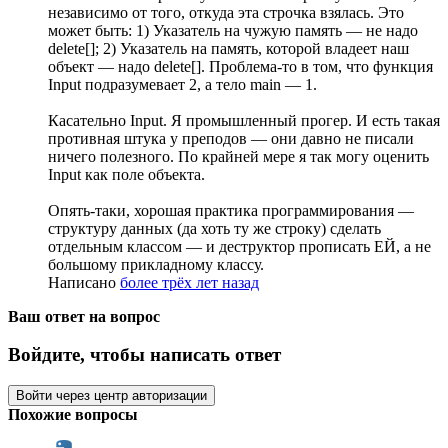
независимо от того, откуда эта строчка взялась. Это
может быть: 1) Указатель на чужую память — не надо
delete[]; 2) Указатель на память, которой владеет наш
объект — надо delete[]. Проблема-то в том, что функция
Input подразумевает 2, а тело main — 1.
Касательно Input. Я промышленный прогер. И есть такая
противная штука у преподов — они давно не писали
ничего полезного. По крайней мере я так могу оценить
Input как поле объекта.
Опять-таки, хорошая практика программирования —
структуру данных (да хоть ту же строку) сделать
отдельным классом — и деструктор прописать ЕЙ, а не
большому прикладному классу.
Написано
более трёх лет назад
Ваш ответ на вопрос
Войдите, чтобы написать ответ
Войти через центр авторизации
Похожие вопросы