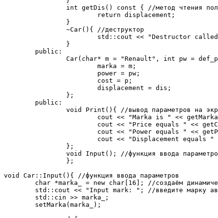
		}

		int getDis() const { //метод чтения поля объём двигателя

			return displacement;

		}

		~Car(){ //деструктор

			std::cout << "Destructor called for Car of mark " << marka << std::endl;

		}

	public:

		Car(char* m = "Renault", int pw = def_power, float p = def_price, int dis = def_displacement){ //конструктор по умолчанию

			marka = m;

			power = pw;

			cost = p;

			displacement = dis;

		};

	public:

		void Print(){ //вывод параметров на экран

			cout << "Marka is " << getMarka() << endl;

			cout << "Price equals " << getCost() << " thousand $" << endl;

			cout << "Power equals " << getPower() << " kW" << endl;

			cout << "Displacement equals " << getDis() << " cm3" << endl;

		};

		void Input(); //функция ввода параметров, ещё не определена

		};

void Car::Input(){ //функция ввода параметров

        char *marka_ = new char[16]; //создаём динамиче
        std::cout << "Input mark: "; //введите марку ав
        std::cin >> marka_;

        setMarka(marka_);
