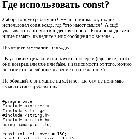
Где использовать const?
Лабораторную работу по C++ не принимают, т.к. не
использовал const везде, где "это имеет смысл". А ещё
указывают на отсутствие деструкторов. "Если не выделяете
нигде память, выведите в них сообщения о вызове".
Последнее замечание - о вводе.
"В условиях циклов используйте проверки (сделайте, чтобы
они возвращали true или false, в зависимости от того, можно
ли записать введённое значение в поле данных)
Не обращайте внимание на get и set, т.к. сам не понимаю
смысла этого требования.
#pragma once

#include <iostream>

#include <string>

#include <string.h>

#include <stdlib.h>

using namespace std;

const int def_power = 150;

const float def_price = 15.15;
