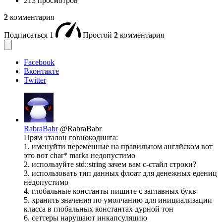
213 просмотров
2
комментария
Подписаться
1
Простой
2
комментария
Facebook
Вконтакте
Twitter
RabraBabr
@RabraBabr
Прям эталон говнокодинга:
1. именуйти переменные на правильном англйском вот
это вот char* marka недопустимо
2. используйте std::string зачем вам с-стайл строки?
3. использовать тип данных флоат для денежных едениц
недопустимо
4. глобальные константы пишите с заглавных букв
5. хранить значения по умолчанию для инициализации
класса в глобальных константах дурной тон
6. сеттеры нарушают инкапсуляцию