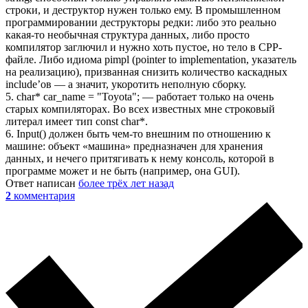
строки, и деструктор нужен только ему. В промышленном
программировании деструкторы редки: либо это реально
какая-то необычная структура данных, либо просто
компилятор заглючил и нужно хоть пустое, но тело в CPP-
файле. Либо идиома pimpl (pointer to implementation, указатель
на реализацию), призванная снизить количество каскадных
include’ов — а значит, укоротить неполную сборку.
5. char* car_name = "Toyota"; — работает только на очень
старых компиляторах. Во всех известных мне строковый
литерал имеет тип const char*.
6. Input() должен быть чем-то внешним по отношению к
машине: объект «машина» предназначен для хранения
данных, и нечего притягивать к нему консоль, которой в
программе может и не быть (например, она GUI).
Ответ написан
более трёх лет назад
2
комментария