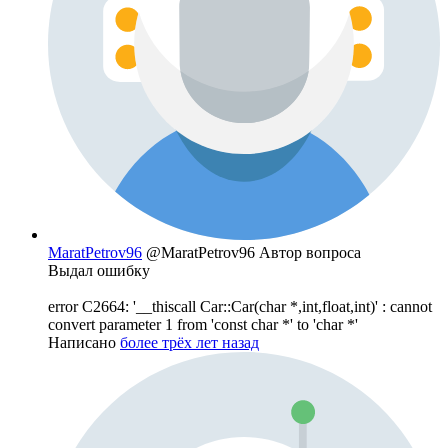
MaratPetrov96
@MaratPetrov96
Автор вопроса
Выдал ошибку
error C2664: '__thiscall Car::Car(char *,int,float,int)' : cannot
convert parameter 1 from 'const char *' to 'char *'
Написано
более трёх лет назад