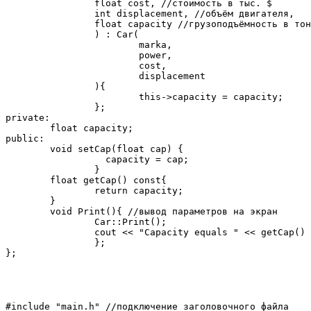
		float cost, //стоимость в тыс. $

		int displacement, //объём двигателя,

		float capacity //грузоподъёмность в тоннах

		) : Car(

			marka,

			power,

			cost,

			displacement

		){

			this->capacity = capacity;

		};

private:

	float capacity;

public:

	void setCap(float cap) {

		  capacity = cap;

		}

	float getCap() const{

		return capacity;

	}

	void Print(){ //вывод параметров на экран

		Car::Print();

		cout << "Capacity equals " << getCap() << " tones" << endl;

		};

};
#include "main.h" //подключение заголовочного файла
