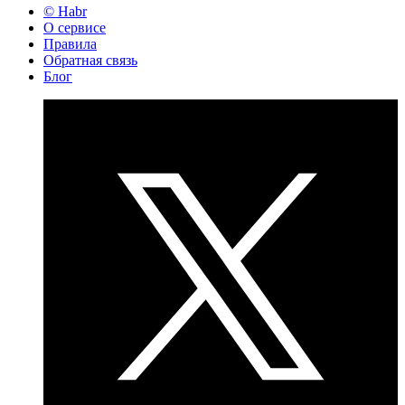
© Habr
О сервисе
Правила
Обратная связь
Блог