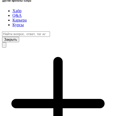
другие проекты хабра
Хабр
Q&A
Карьера
Курсы
Закрыть