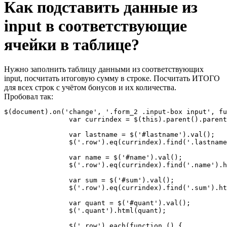
Как подставить данные из
input в соответствующие
ячейки в таблице?
Нужно заполнить таблицу данными из соответствующих
input, посчитать итоговую сумму в строке. Посчитать ИТОГО
для всех строк с учётом бонусов и их количества.
Пробовал так:
$(document).on('change', '.form_2 .input-box input', fu
		var currindex = $(this).parent().parent().index();

		var lastname = $('#lastname').val();

		$('.row').eq(currindex).find('.lastname').html(lastname);

		var name = $('#name').val();

		$('.row').eq(currindex).find('.name').html(name);

		var sum = $('#sum').val();

		$('.row').eq(currindex).find('.sum').html(sum);

		var quant = $('#quant').val();

		$('.quant').html(quant);

		$('.row').each(function () {
