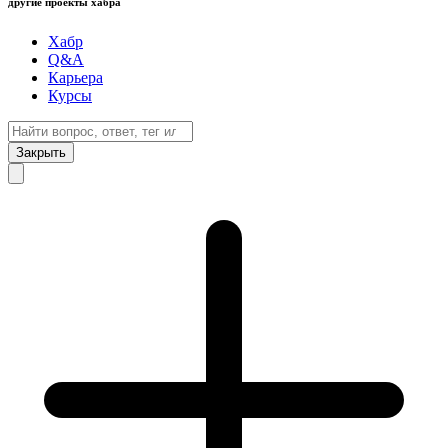
другие проекты хабра
Хабр
Q&A
Карьера
Курсы
Закрыть