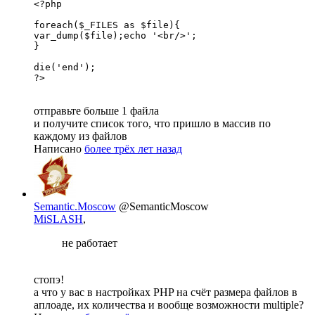
<?php

foreach($_FILES as $file){

var_dump($file);echo '<br/>';

}

die('end');

?>
отправьте больше 1 файла
и получите список того, что пришло в массив по
каждому из файлов
Написано
более трёх лет назад
Semantic.Moscow
@SemanticMoscow
MiSLASH
,
не работает
стопэ!
а что у вас в настройках PHP на счёт размера файлов в
аплоаде, их количества и вообще возможности multiple?