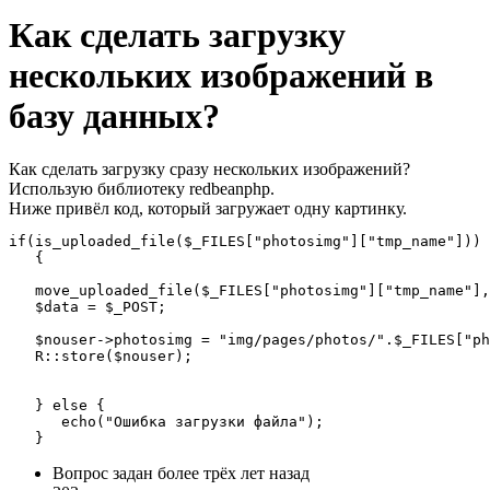
Как сделать загрузку
нескольких изображений в
базу данных?
Как сделать загрузку сразу нескольких изображений?
Использую библиотеку redbeanphp.
Ниже привёл код, который загружает одну картинку.
if(is_uploaded_file($_FILES["photosimg"]["tmp_name"]))

   {

   move_uploaded_file($_FILES["photosimg"]["tmp_name"],
   $data = $_POST;

   $nouser->photosimg = "img/pages/photos/".$_FILES["ph
   R::store($nouser);

   } else {

      echo("Ошибка загрузки файла");

   }
Вопрос задан
более трёх лет назад