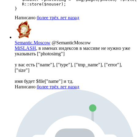
   R::store($nouser);

}
Написано
более трёх лет назад
Semantic.Moscow
@SemanticMoscow
MiSLASH
, в именах индексов в массиве не нужно уже
указывать ["photosimg"]
у вас есть ["name"], ["type"], ["tmp_name"], ["error"],
["size"]
имя будет $file["name"] и тд.
Написано
более трёх лет назад