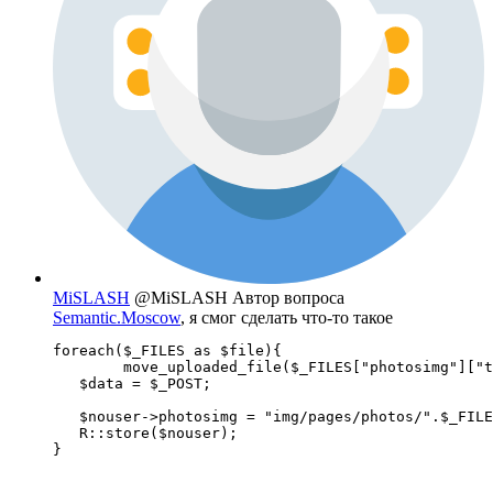
MiSLASH
@MiSLASH
Автор вопроса
Semantic.Moscow
, я смог сделать что-то такое
foreach($_FILES as $file){

   	move_uploaded_file($_FILES["photosimg"]["tmp_name"][$file], "../img/pages/photos/".$_FILES["photosimg"]["name"]);

   $data = $_POST;

   $nouser->photosimg = "img/pages/photos/".$_FILE
   R::store($nouser);

}