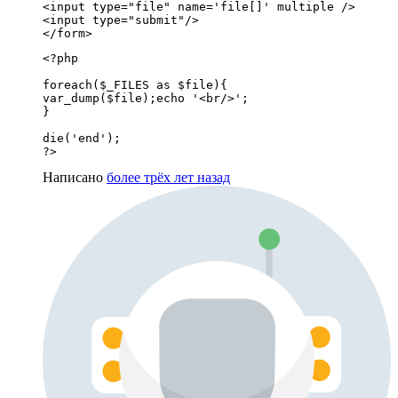
<input type="file" name='file[]' multiple />

<input type="submit"/>

</form>
<?php

foreach($_FILES as $file){

var_dump($file);echo '<br/>';

}

die('end');

?>
Написано
более трёх лет назад