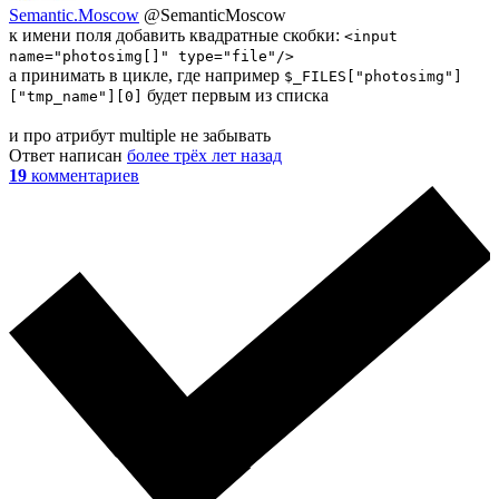
Semantic.Moscow
@SemanticMoscow
к имени поля добавить квадратные скобки:
<input
name="photosimg[]" type="file"/>
а принимать в цикле, где например
$_FILES["photosimg"]
будет первым из списка
["tmp_name"][0]
и про атрибут multiple не забывать
Ответ написан
более трёх лет назад
19
комментариев