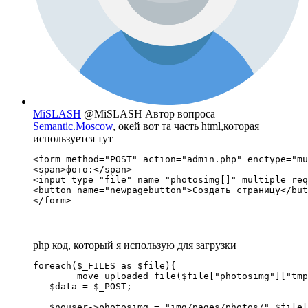
MiSLASH
@MiSLASH
Автор вопроса
Semantic.Moscow
, окей вот та часть html,которая
используется тут
<form method="POST" action="admin.php" enctype="mu
<span>фото:</span>

<input type="file" name="photosimg[]" multiple req
<button name="newpagebutton">Создать страницу</but
</form>
php код, который я использую для загрузки
foreach($_FILES as $file){

   	move_uploaded_file($file["photosimg"]["tmp_name"] "../img/pages/photos/".$file["photosimg"]["name"]);

   $data = $_POST;

   $nouser->photosimg = "img/pages/photos/".$file[