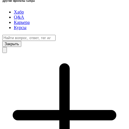
другие проекты хабра
Хабр
Q&A
Карьера
Курсы
Закрыть