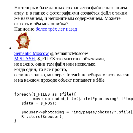
Но теперь в базе данных сохраняется файл с названием
array, и в папке с фотографиями создаётся файл с таким
же названием, и непонятным содержанием. Можете
сказать в чём моя ошибка?
Написано
более трёх лет назад
Semantic.Moscow
@SemanticMoscow
MiSLASH
, $_FILES это массив с объектами,
не важно, один там файл или несколько.
когда один, то всё просто,
если несколько, мы через foreach перебираем этот массив
и на каждом проходе объект попадает в $file
foreach($_FILES as $file){

   	move_uploaded_file($file["photosimg"]["tmp_name"] "../img/pages/photos/".$file["photosimg"]["name"]);

   $data = $_POST;

   $nouser->photosimg = "img/pages/photos/".$file[
   R::store($nouser);

}