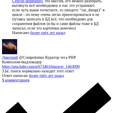
Сергей delphinpro
, это массив, его можно разобрать,
вытянуть всё необходимое и нас это устраивает.
если чуть выше почитаете, то увидите "var_dump()" в
цикле - по нему очень легко ориентироваться и не
путаясь записать в БД всё, что необходимо для
сохранения файлов (я бы и сами файлы тоже в БД
записал, если это картинки конечно)
Написано
более трёх лет назад
Дмитрий
@Compolomus
Куратор тега PHP
Комполом-быдлокодер
https://qna.habr.com/q/673461#answer_1463090
З.Ы. поиск нормально находит этот ответ
Ответ написан
более трёх лет назад
5
комментариев