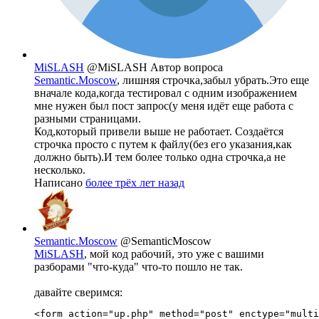
MiSLASH
@MiSLASH
Автор вопроса
Semantic.Moscow
, лишняя строчка,забыл убрать.Это еще
вначале кода,когда тестировал с одним изображением
мне нужен был пост запрос(у меня идёт еще работа с
разными страницами.
Код,который привели выше не работает. Создаётся
строчка просто с путем к файлу(без его указания,как
должно быть).И тем более только одна строчка,а не
несколько.
Написано
более трёх лет назад
Semantic.Moscow
@SemanticMoscow
MiSLASH
, мой код рабочий, это уже с вашими
разборами "что-куда" что-то пошло не так.
давайте сверимся:
<form action="up.php" method="post" enctype="multi