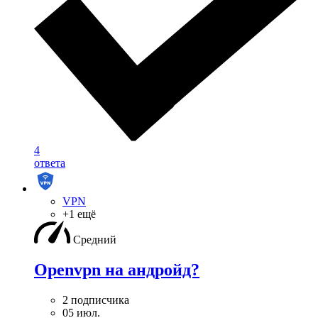
4
ответа
VPN
+1 ещё
Средний
Openvpn на андройд?
2 подписчика
05 июл.