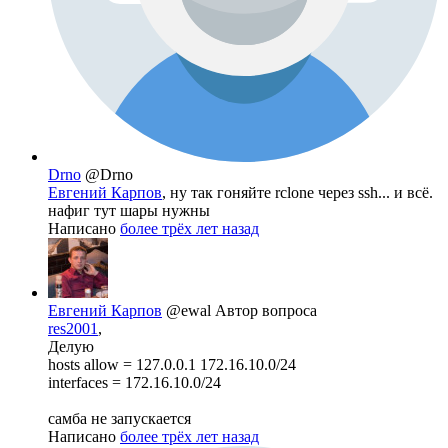
Drno
@Drno
Евгений Карпов
, ну так гоняйте rclone через ssh... и всё.
нафиг тут шары нужны
Написано
более трёх лет назад
Евгений Карпов
@ewal
Автор вопроса
res2001
,
Делую
hosts allow = 127.0.0.1 172.16.10.0/24
interfaces = 172.16.10.0/24
самба не запускается
Написано
более трёх лет назад