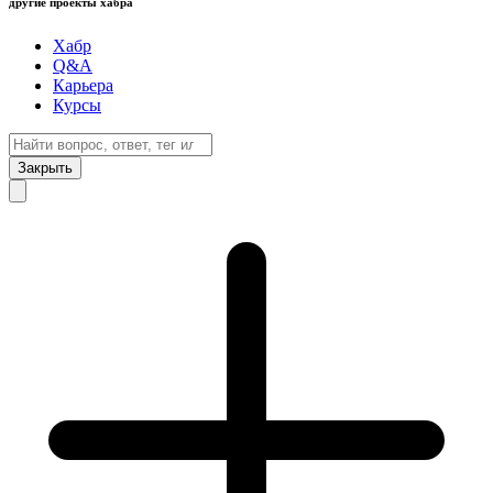
другие проекты хабра
Хабр
Q&A
Карьера
Курсы
Закрыть