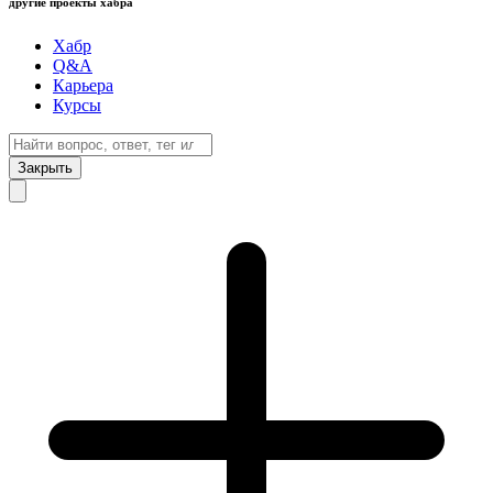
другие проекты хабра
Хабр
Q&A
Карьера
Курсы
Закрыть