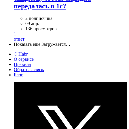
передалась в 1с?
2 подписчика
09 апр.
136 просмотров
1
ответ
Показать ещё
Загружается…
© Habr
О сервисе
Правила
Обратная связь
Блог