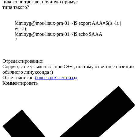
никого не трогаю, починяю примус
типа такого?
[dmitryg@mos-linux-prn-01 ~]$ export AAA=$(ls -la |
wc -l)
[dmitryg@mos-linux-prn-01 ~]$ echo $AAA
7
Отредактированно:
Соррян, я не углядел тэг про C++ , поэтому ответил с позиции
обычного линуксоида ;)
Ответ написан
более трёх лет назад
Комментировать