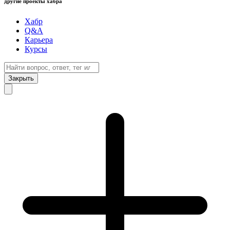
другие проекты хабра
Хабр
Q&A
Карьера
Курсы
Закрыть