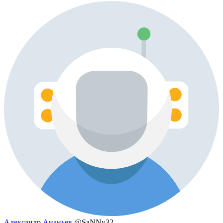
Александр Ананьев
@SaNNy32