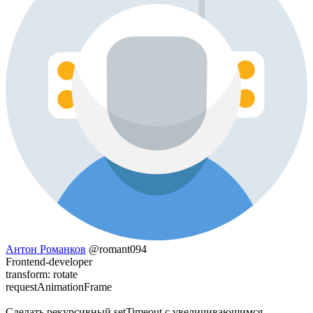
Антон Романков
@romant094
Frontend-developer
transform: rotate
requestAnimationFrame
Сделать рекурсивный setTimeout с увеличивающимся