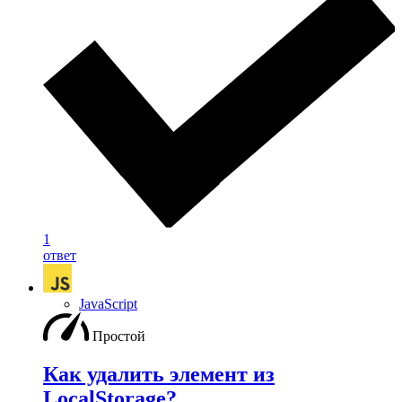
1
ответ
JavaScript
Простой
Как удалить элемент из
LocalStorage?