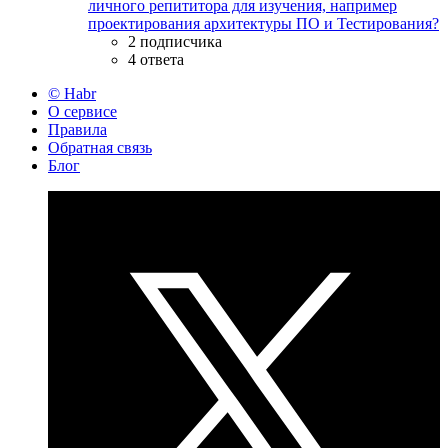
личного репититора для изучения, например
проектирования архитектуры ПО и Тестирования?
2 подписчика
4 ответа
© Habr
О сервисе
Правила
Обратная связь
Блог