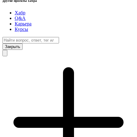
другие проекты хабра
Хабр
Q&A
Карьера
Курсы
Закрыть