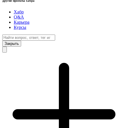
другие проекты хабра
Хабр
Q&A
Карьера
Курсы
Закрыть