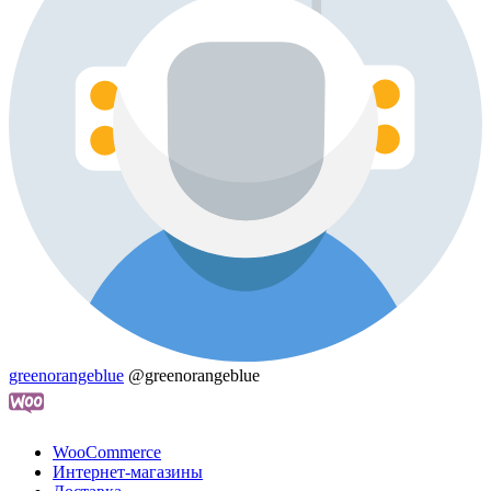
greenorangeblue
@greenorangeblue
WooСommerce
Интернет-магазины