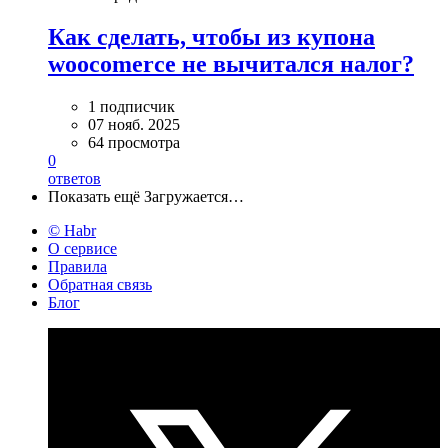
Как сделать, чтобы из купона
woocomerce не вычитался налог?
1 подписчик
07 нояб. 2025
64 просмотра
0
ответов
Показать ещё
Загружается…
© Habr
О сервисе
Правила
Обратная связь
Блог