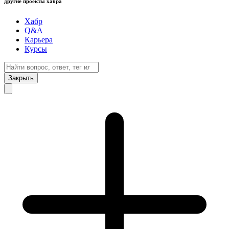
другие проекты хабра
Хабр
Q&A
Карьера
Курсы
Закрыть