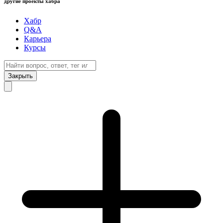
другие проекты хабра
Хабр
Q&A
Карьера
Курсы
Закрыть