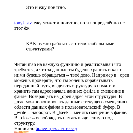
Это и ежу понятно.
tonyk_av
, ежу может и понятно, но ты определённо не
этот ёж.
КАК нужно работать с этими глобальными
структурами?
Читай man на каждую функцию и реализовывай что
требуется, а что за данные ты будешь хранить и как с
ними будешь обращаться -- твоё дело. Например в _open
можешь проверять, что ты хочешь обрабатывать
переданный путь, выделять структуру в памяти и
хранить там адрес начала данных файла и смещение в
файле. Возвращать из _open адрес этой структуры. В
_read можно копировать данные с текущего смещения в
области данных файла в пользовательский буфер. В
_write -- наоборот. В _lseek -- менять смещение в файле.
В _close -- освобождать память выделенную под
структуру.
Написано
более трёх лет назад