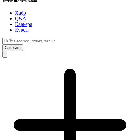
другие проекты хабра
Хабр
Q&A
Карьера
Курсы
Закрыть