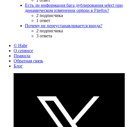
1 ответ
Есть ли информация бага дублирования select при
динамическом изменении options в Firefox?
2 подписчика
1 ответ
Почему не переустанавливается винда?
2 подписчика
3 ответа
© Habr
О сервисе
Правила
Обратная связь
Блог