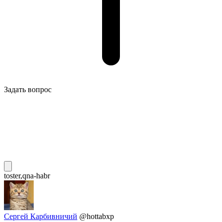
Задать вопрос
toster,qna-habr
Сергей Карбивничий
@hottabxp