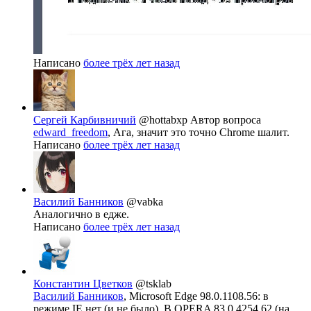
Написано
более трёх лет назад
Сергей Карбивничий
@hottabxp
Автор вопроса
edward_freedom
, Ага, значит это точно Chrome шалит.
Написано
более трёх лет назад
Василий Банников
@vabka
Аналогично в едже.
Написано
более трёх лет назад
Константин Цветков
@tsklab
Василий Банников
, Microsoft Edge 98.0.1108.56: в
режиме IE нет (и не было). В OPERA 83.0.4254.62 (на