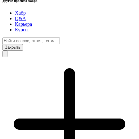
другие проекты хабра
Хабр
Q&A
Карьера
Курсы
Закрыть