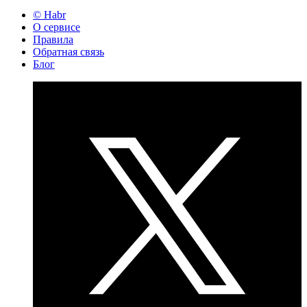
© Habr
О сервисе
Правила
Обратная связь
Блог