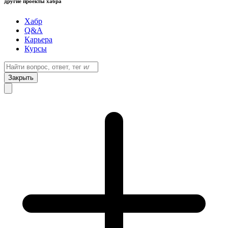
другие проекты хабра
Хабр
Q&A
Карьера
Курсы
Закрыть