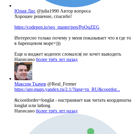
Юлия Лис
@julia1990
Автор вопроса
Хорошее решение, спасибо!
https://codepen.io/seo_master/pen/PoOqZEG
Интересно только почему у меня показывает что я где то
в баренцевом море=)))
Еще и виджет кодепен сломался( не хочет выводить
Написано
более трёх лет назад
Максим Ткачев
@Real_Fermer
https://api-maps.yandex.ru/2.1/?lang=ru_RU&coordor...
&coordorder=longlat - настраивает как читать координаты
longlat или latlong
Написано
более трёх лет назад