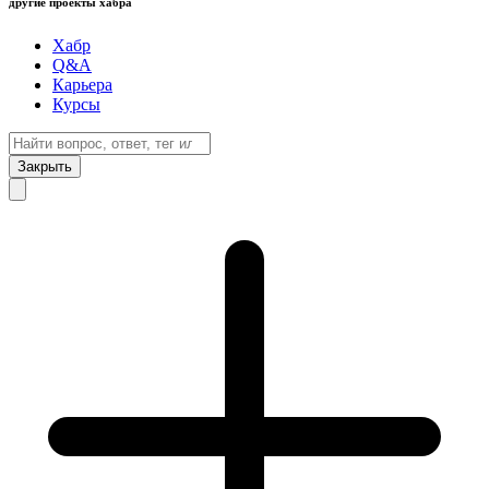
другие проекты хабра
Хабр
Q&A
Карьера
Курсы
Закрыть