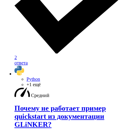
2
ответа
Python
+1 ещё
Средний
Почему не работает пример
quickstart из документации
GLiNKER?