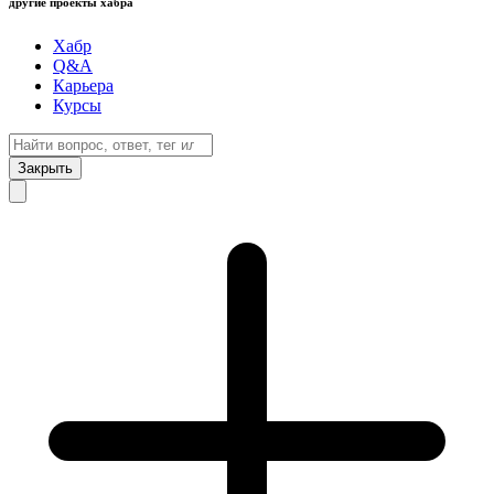
другие проекты хабра
Хабр
Q&A
Карьера
Курсы
Закрыть