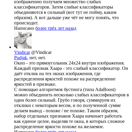
изображению получаем множество слабых
классификаторов. Затем слабые классификаторы
объединяются в сильный (вот тут не пойму, каким
образом). А вот дальше уже чёт не могу понять, что
происходит.
Написано
более трёх лет назад
Vindicar
@Vindicar
Pudjak
, нет, нет.
Окно - это прямоугольник 24х24 внутри изображения.
Каждый признак Хаара - это слабый классификатор. Он
даёт отклик на тех окнах изображения, где
распределения яркостей похоже на распределение
яркостей в признаке.
С помощью алгоритмов бустинга (типа AdaBoost)
можно объединить несколько слабых классификаторов в
один более сильный. Грубо говоря, суммируем их
отклики с некоторым весом, и по полученной сумме
делаем вывод - похоже / не похоже. Таким образом,
набор отдельных признаков Хаара начинает работать
как единое целое, выделяя те окна, в которых сложное
распределение яркости похоже на желаемое.
Написано
более трёх лет назад