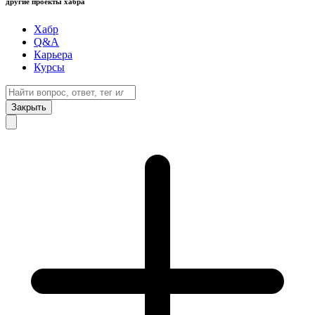
другие проекты хабра
Хабр
Q&A
Карьера
Курсы
Закрыть