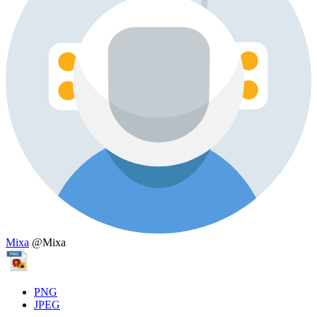
Mixa
@Mixa
PNG
JPEG