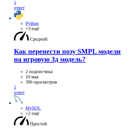
1
ответ
Python
+3 ещё
Средний
Как перенести позу SMPL модели
на игровую 3д модель?
2 подписчика
10 мая
396 просмотров
1
ответ
MySQL
+2 ещё
Простой