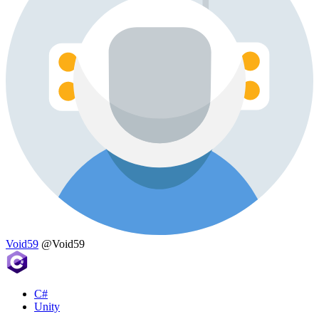
Void59
@Void59
C#
Unity