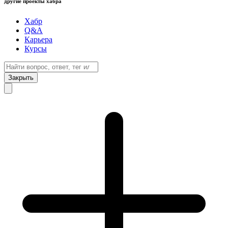
другие проекты хабра
Хабр
Q&A
Карьера
Курсы
Закрыть