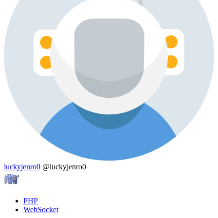
luckyjenro0
@luckyjenro0
PHP
WebSocket