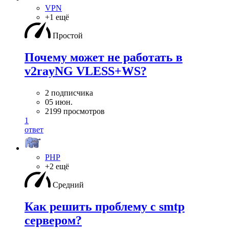
VPN
+1 ещё
Простой
Почему может не работать в
v2rayNG VLESS+WS?
2 подписчика
05 июн.
2199 просмотров
1
ответ
PHP
+2 ещё
Средний
Как решить проблему с smtp
сервером?