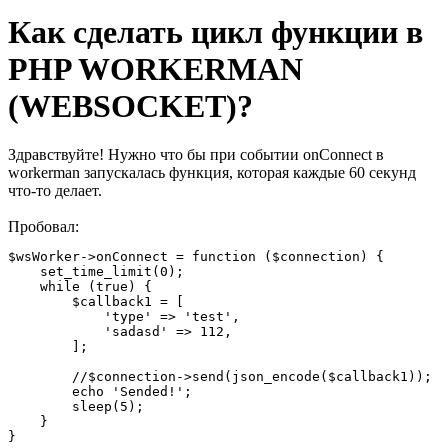
Как сделать цикл функции в
PHP WORKERMAN
(WEBSOCKET)?
Здравствуйте! Нужно что бы при событии onConnect в
workerman запускалась функция, которая каждые 60 секунд
что-то делает.
Пробовал:
$wsWorker->onConnect = function ($connection) {

    set_time_limit(0);

    while (true) {

        $callback1 = [

            'type' => 'test',

            'sadasd' => 112,

        ];

        //$connection->send(json_encode($callback1));

        echo 'Sended!';

        sleep(5);

    }

}