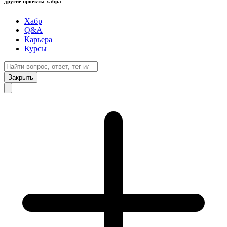
другие проекты хабра
Хабр
Q&A
Карьера
Курсы
Закрыть