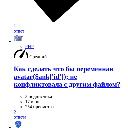
1
ответ
PHP
Средний
Как сделать что бы переменная
avatar($ank['id']); не
конфликтовала с другим файлом?
2 подписчика
17 июн.
254 просмотра
2
ответа