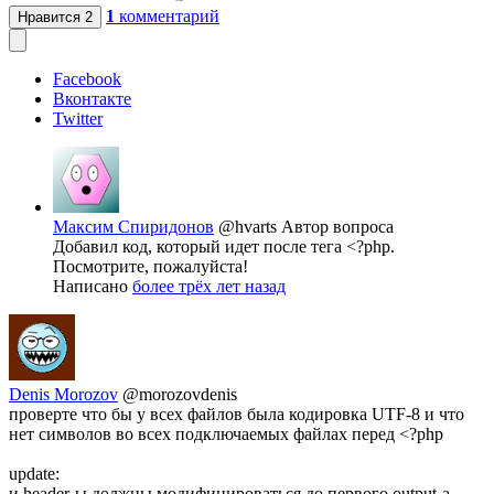
1
комментарий
Нравится
2
Facebook
Вконтакте
Twitter
Максим Спиридонов
@hvarts
Автор вопроса
Добавил код, который идет после тега <?php.
Посмотрите, пожалуйста!
Написано
более трёх лет назад
Denis Morozov
@morozovdenis
проверте что бы у всех файлов была кодировка UTF-8 и что
нет символов во всех подключаемых файлах перед <?php
update:
и header-ы должны модифицироваться до первого output-а