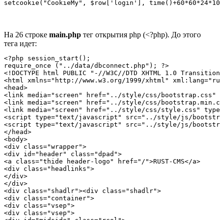
На 26 строке
main.php
тег открытия php (<?php). До этого
тега идет:
<?php session_start(); 

require_once ("../data/dbconnect.php"); ?>

<!DOCTYPE html PUBLIC "-//W3C//DTD XHTML 1.0 Transition
<html xmlns="http://www.w3.org/1999/xhtml" xml:lang="ru
<head>

<link media="screen" href="../style/css/bootstrap.css" 
<link media="screen" href="../style/css/bootstrap.min.c
<link media="screen" href="../style/css/style.css" type
<script type="text/javascript" src="../style/js/bootstr
<script type="text/javascript" src="../style/js/bootstr
</head>

<body>

<div class="wrapper">

<div id="header" class="dpad">

<a class="thide header-logo" href="/">RUST-CMS</a>

<div class="headlinks">

</div>

</div>

<div class="shadlr"><div class="shadlr">

<div class="container">

<div class="vsep">

<div class="vsep">
