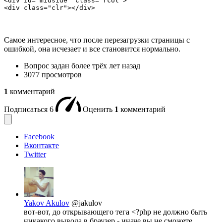
<div id="midside" class="rcol">

<div class="clr"></div>
Самое интересное, что после перезагрузки страницы с
ошибкой, она исчезает и все становится нормально.
Вопрос задан
более трёх лет назад
3077 просмотров
1
комментарий
Подписаться
6
Оценить
1
комментарий
Facebook
Вконтакте
Twitter
Yakov Akulov
@jakulov
вот-вот, до открывающего тега <?php не должно быть
никакого вывода в браузер - иначе вы не сможете