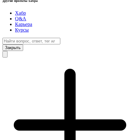
другие проекты хабра
Хабр
Q&A
Карьера
Курсы
Закрыть