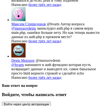
вызывался до echo, print и тому подобное
Написано
более трёх лет назад
Максим Спиридонов
@hvarts
Автор вопроса
@morozovdenis
заинклудил auth.php в самом верху
main.php, ошибки больше нету. Но как теперь вывести
данные из auth.php в прежнем месте?
Написано
более трёх лет назад
Denis Morozov
@morozovdenis
@hvarts
напишите в auth функцию которая пусть
возвращает данные и выводите их. самое банальное
просто html верните строкой и сделайте echo
Написано
более трёх лет назад
Ваш ответ на вопрос
Войдите, чтобы написать ответ
Войти через центр авторизации