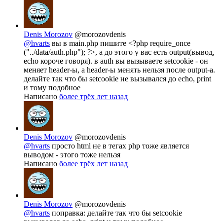
Denis Morozov
@morozovdenis
@hvarts
вы в main.php пишите <?php require_once
("../data/auth.php"); ?>, а до этого у вас есть output(вывод,
echo короче говоря). в auth вы вызываете setcookie - он
меняет header-ы, а header-ы менять нельзя после output-а.
делайте так что бы setcookie не вызывался до echo, print
и тому подобное
Написано
более трёх лет назад
Denis Morozov
@morozovdenis
@hvarts
просто html не в тегах php тоже является
выводом - этого тоже нельзя
Написано
более трёх лет назад
Denis Morozov
@morozovdenis
@hvarts
поправка: делайте так что бы setcookie