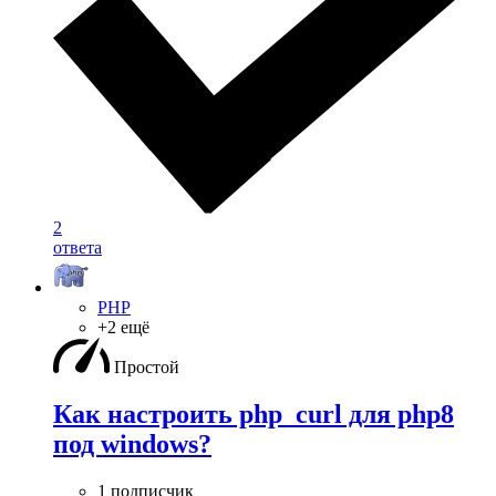
2
ответа
PHP
+2 ещё
Простой
Как настроить php_curl для php8
под windows?
1 подписчик