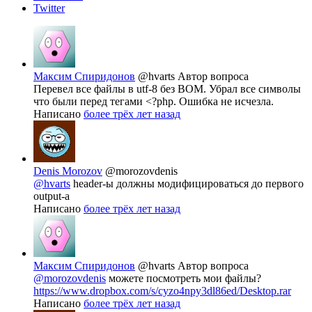
Twitter
Максим Спиридонов
@hvarts
Автор вопроса
Перевел все файлы в utf-8 без BOM. Убрал все символы
что были перед тегами <?php. Ошибка не исчезла.
Написано
более трёх лет назад
Denis Morozov
@morozovdenis
@hvarts
header-ы должны модифицироваться до первого
output-а
Написано
более трёх лет назад
Максим Спиридонов
@hvarts
Автор вопроса
@morozovdenis
можете посмотреть мои файлы?
https://www.dropbox.com/s/cyzo4npy3dl86ed/Desktop.rar
Написано
более трёх лет назад