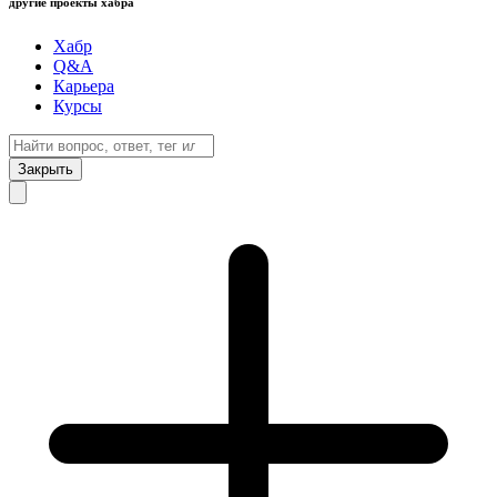
другие проекты хабра
Хабр
Q&A
Карьера
Курсы
Закрыть