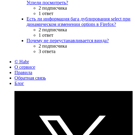
Успели посмотреть?
2 подписчика
1 ответ
Есть ли информация бага дублирования select при
динамическом изменении options в Firefox?
2 подписчика
1 ответ
Почему не переустанавливается винда?
2 подписчика
3 ответа
© Habr
О сервисе
Правила
Обратная связь
Блог