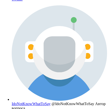
IdoNotKnowWhatToSay
@IdoNotKnowWhatToSay
Автор
вопроса