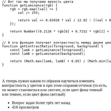
// Вот так мы получаем яркость цвета

function getLuminance(rgb) {

    rgb = rgb.map((val) => {

        val /= 255;

        return val <= 0.03928 ? val / 12.92 : ((val + 0
    });

    return Number((0.2126 * rgb[0] + 0.7152 * rgb[1] + 
}

// А эта функция получает контрастность между двумя цве
function getContrastRatio(foreground, background) {

    const lumA = getLuminance(foreground);

    const lumB = getLuminance(background);

    return (Math.max(lumA, lumB) + 0.05) / (Math.min(lu
}
А теперь нужно каким-то образом научиться изменять
контрастность у цветов и при этом сохраняя оттенок (то-есть,
он может становиться или светлее, если цвет фона темный
или темнее, если цвет фона светлый)
Вопрос задан
более трёх лет назад
418 просмотров