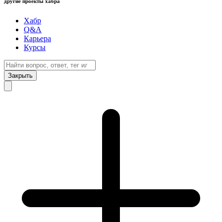
другие проекты хабра
Хабр
Q&A
Карьера
Курсы
Закрыть