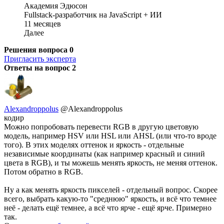
Академия Эдюсон
Fullstack-разработчик на JavaScript + ИИ
11 месяцев
Далее
Решения вопроса
0
Пригласить эксперта
Ответы на вопрос
2
Alexandroppolus
@Alexandroppolus
кодир
Можно попробовать перевести RGB в другую цветовую
модель, например HSV или HSL или AHSL (или что-то вроде
того). В этих моделях оттенок и яркость - отдельные
независимые координаты (как например красный и синий
цвета в RGB), и ты можешь менять яркость, не меняя оттенок.
Потом обратно в RGB.
Ну а как менять яркость пикселей - отдельный вопрос. Скорее
всего, выбрать какую-то "среднюю" яркость, и всё что темнее
неё - делать ещё темнее, а всё что ярче - ещё ярче. Примерно
так.