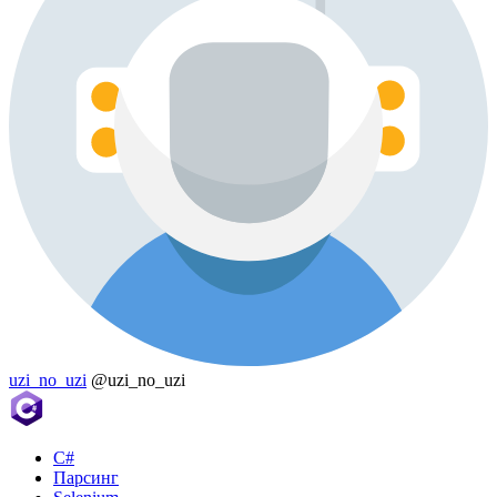
uzi_no_uzi
@uzi_no_uzi
C#
Парсинг