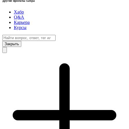
другие проекты хабра
Хабр
Q&A
Карьера
Курсы
Закрыть