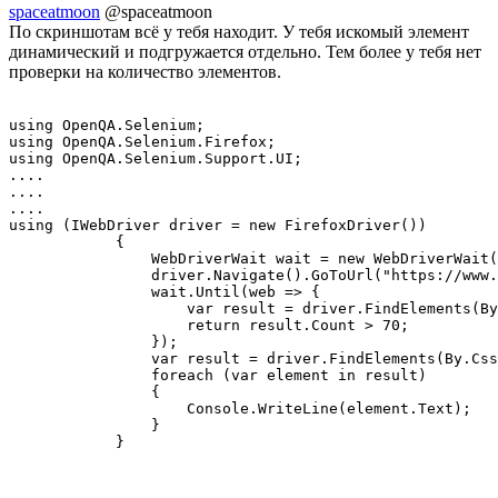
spaceatmoon
@spaceatmoon
По скриншотам всё у тебя находит. У тебя искомый элемент
динамический и подгружается отдельно. Тем более у тебя нет
проверки на количество элементов.
using OpenQA.Selenium;

using OpenQA.Selenium.Firefox;

using OpenQA.Selenium.Support.UI;

....

....

....

using (IWebDriver driver = new FirefoxDriver())

            {

                WebDriverWait wait = new WebDriverWait(
                driver.Navigate().GoToUrl("https://www.
                wait.Until(web => {

                    var result = driver.FindElements(By
                    return result.Count > 70;

                });

                var result = driver.FindElements(By.Css
                foreach (var element in result)

                {

                    Console.WriteLine(element.Text);

                }

            }