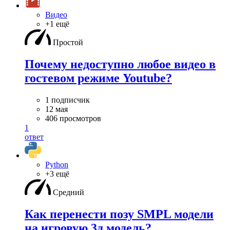
Видео
+1 ещё
Простой
Почему недоступно любое видео в
гостевом режиме Youtube?
1 подписчик
12 мая
406 просмотров
1
ответ
Python
+3 ещё
Средний
Как перенести позу SMPL модели
на игровую 3д модель?