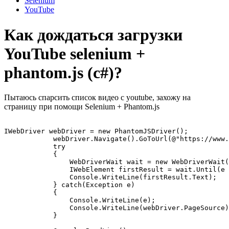
Selenium
YouTube
Как дождаться загрузки
YouTube selenium +
phantom.js (c#)?
Пытаюсь спарсить список видео с youtube, захожу на
страницу при помощи Selenium + Phantom.js
IWebDriver webDriver = new PhantomJSDriver();

            webDriver.Navigate().GoToUrl(@"https://www.
            try

            {

                WebDriverWait wait = new WebDriverWait(
                IWebElement firstResult = wait.Until(e 
                Console.WriteLine(firstResult.Text);

            } catch(Exception e)

            {

                Console.WriteLine(e);

                Console.WriteLine(webDriver.PageSource)
            }
