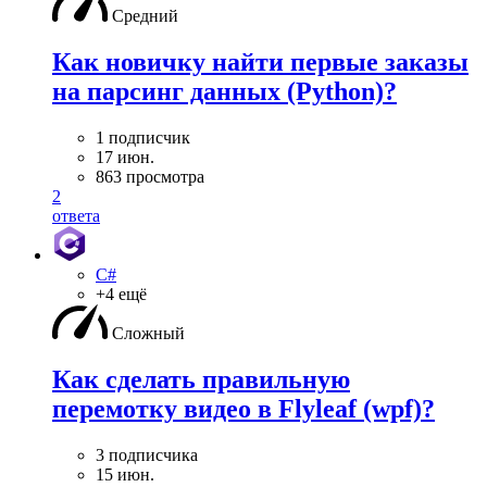
Средний
Как новичку найти первые заказы
на парсинг данных (Python)?
1 подписчик
17 июн.
863 просмотра
2
ответа
C#
+4 ещё
Сложный
Как сделать правильную
перемотку видео в Flyleaf (wpf)?
3 подписчика
15 июн.