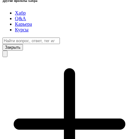
другие проекты хабра
Хабр
Q&A
Карьера
Курсы
Закрыть