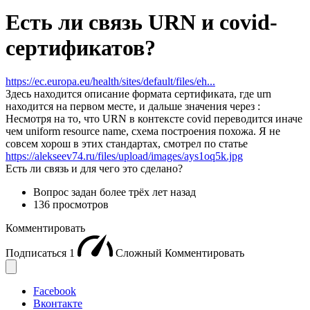
Есть ли связь URN и covid-
сертификатов?
https://ec.europa.eu/health/sites/default/files/eh...
Здесь находится описание формата сертификата, где urn
находится на первом месте, и дальше значения через :
Несмотря на то, что URN в контексте covid переводится иначе
чем uniform resource name, схема построения похожа. Я не
совсем хорош в этих стандартах, смотрел по статье
https://alekseev74.ru/files/upload/images/ays1oq5k.jpg
Есть ли связь и для чего это сделано?
Вопрос задан
более трёх лет назад
136 просмотров
Комментировать
Подписаться
1
Сложный
Комментировать
Facebook
Вконтакте