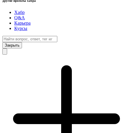
другие проекты хабра
Хабр
Q&A
Карьера
Курсы
Закрыть