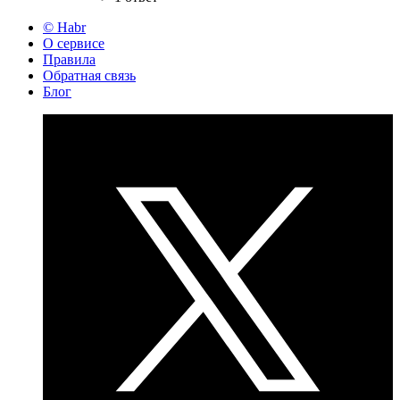
© Habr
О сервисе
Правила
Обратная связь
Блог