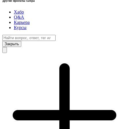
другие проекты хабра
Хабр
Q&A
Карьера
Курсы
Закрыть