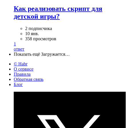
Как реализовать скрипт для
детской игры?
2 подписчика
10 янв.
358 просмотров
1
ответ
Показать ещё
Загружается…
© Habr
О сервисе
Правила
Обратная связь
Блог