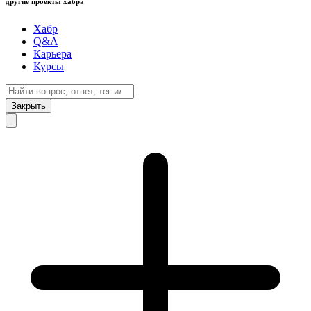
другие проекты хабра
Хабр
Q&A
Карьера
Курсы
Закрыть