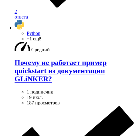
2
ответа
Python
+1 ещё
Средний
Почему не работает пример
quickstart из документации
GLiNKER?
1 подписчик
19 июл.
187 просмотров