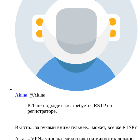
Akina
@Akina
P2P не подходит т.к. требуется RSTP на
регистраторе.
Вы это... за руками внимательнее... может, всё же RTSP?
А так - VPN-туннель с микротика на микротик должон