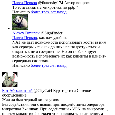
Павел Перков
@fluttershy174
Автор вопроса
То есть связать 2 микротика по pptp ?
Написано
более трёх лет назад
Alexey Dmitriev
@SignFinder
Павел Перков
, как вам удобно.
NAT не дает возможность использовать хосты за ним
как серверы - так как до них нельзя достучаться и
открыть к ним соединение. Но он не блокирует
возможность использовать их как клиенты в клиент-
серверных системах.
Написано
более трёх лет назад
Кот Абсолютный
@CityCat4
Куратор тега Сетевое
оборудование
Жил да был черный кот за углом...
Без содействия или с явным противодействием оператора
микротика 2 - никак. При содействии - VPN на микротик 1,
причем микротик 2
должен
устанавливать соединение, а