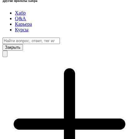
другие проекты хабра
Хабр
Q&A
Карьера
Курсы
Закрыть