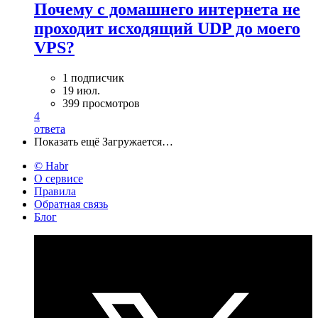
Почему с домашнего интернета не
проходит исходящий UDP до моего
VPS?
1 подписчик
19 июл.
399 просмотров
4
ответа
Показать ещё
Загружается…
© Habr
О сервисе
Правила
Обратная связь
Блог