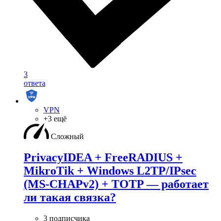
3
ответа
VPN
+3 ещё
Сложный
PrivacyIDEA + FreeRADIUS +
MikroTik + Windows L2TP/IPsec
(MS-CHAPv2) + TOTP — работает
ли такая связка?
3 подписчика