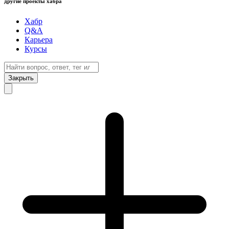
другие проекты хабра
Хабр
Q&A
Карьера
Курсы
Закрыть