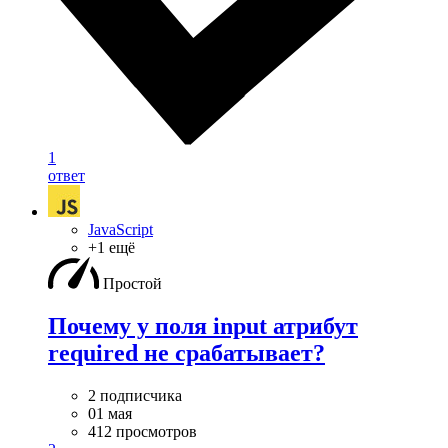
1
ответ
JavaScript
+1 ещё
Простой
Почему у поля input атрибут
required не срабатывает?
2 подписчика
01 мая
412 просмотров