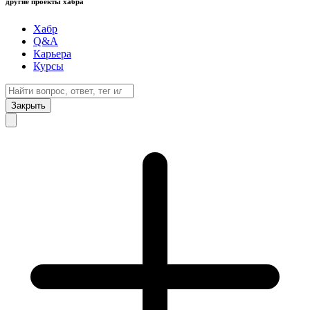
другие проекты хабра
Хабр
Q&A
Карьера
Курсы
Закрыть