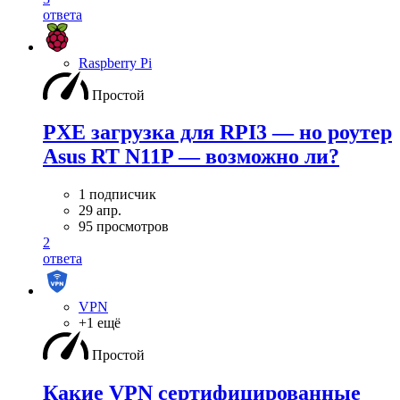
ответа
Raspberry Pi
Простой
PXE загрузка для RPI3 — но роутер
Asus RT N11P — возможно ли?
1 подписчик
29 апр.
95 просмотров
2
ответа
VPN
+1 ещё
Простой
Какие VPN сертифицированные