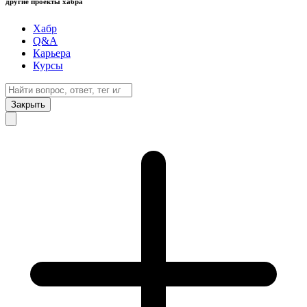
другие проекты хабра
Хабр
Q&A
Карьера
Курсы
Закрыть