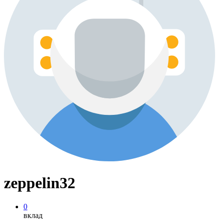
zeppelin32
0
вклад