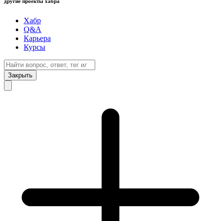
другие проекты хабра
Хабр
Q&A
Карьера
Курсы
Закрыть