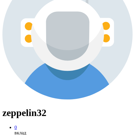
zeppelin32
0
вклад