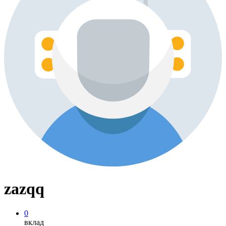
zazqq
0
вклад