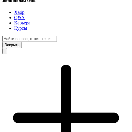
другие проекты хабра
Хабр
Q&A
Карьера
Курсы
Закрыть