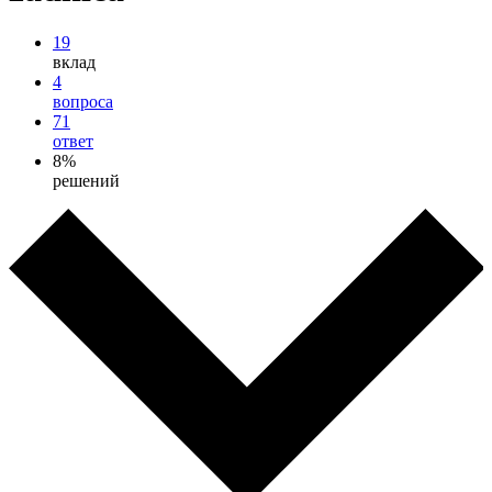
19
вклад
4
вопроса
71
ответ
8%
решений