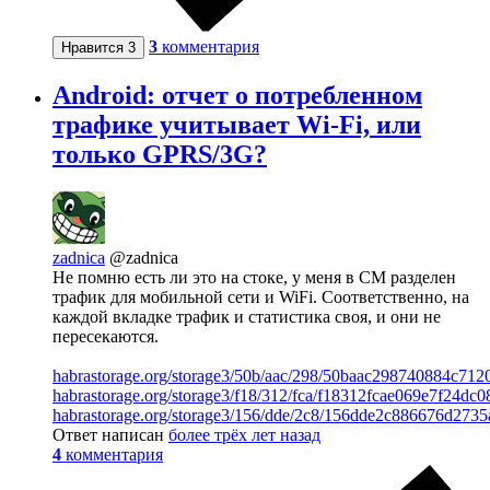
3
комментария
Нравится
3
Android: отчет о потребленном
трафике учитывает Wi-Fi, или
только GPRS/3G?
zadnica
@zadnica
Не помню есть ли это на стоке, у меня в СМ разделен
трафик для мобильной сети и WiFi. Соответственно, на
каждой вкладке трафик и статистика своя, и они не
пересекаются.
habrastorage.org/storage3/50b/aac/298/50baac298740884c71
habrastorage.org/storage3/f18/312/fca/f18312fcae069e7f24dc
habrastorage.org/storage3/156/dde/2c8/156dde2c886676d27
Ответ написан
более трёх лет назад
4
комментария