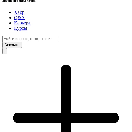
другие проекты хабра
Хабр
Q&A
Карьера
Курсы
Закрыть