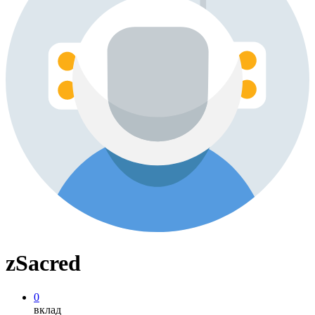
zSacred
0
вклад