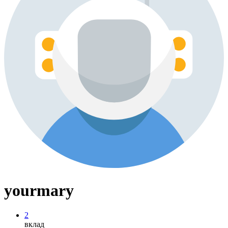
yourmary
2
вклад