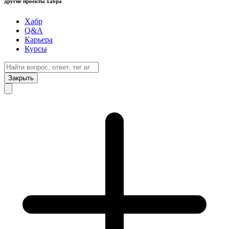
другие проекты хабра
Хабр
Q&A
Карьера
Курсы
Закрыть