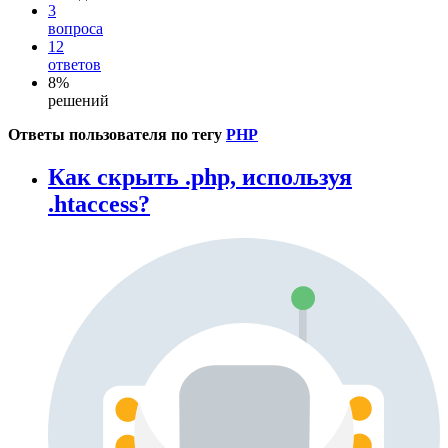
3
вопроса
12
ответов
8%
решений
Ответы пользователя по тегу
PHP
Как скрыть .php, используя
.htaccess?