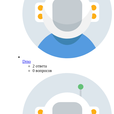
Drno
2 ответа
0 вопросов