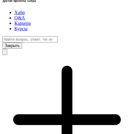
другие проекты хабра
Хабр
Q&A
Карьера
Курсы
Закрыть