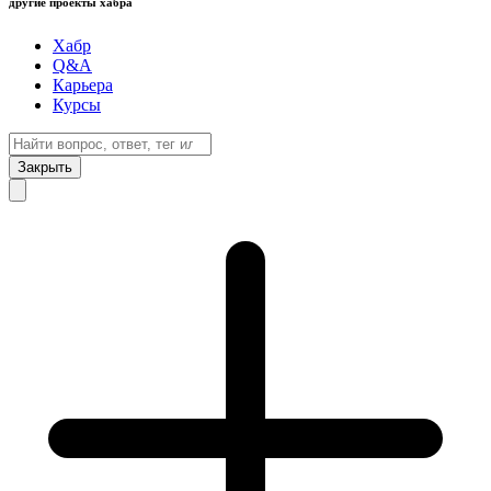
другие проекты хабра
Хабр
Q&A
Карьера
Курсы
Закрыть