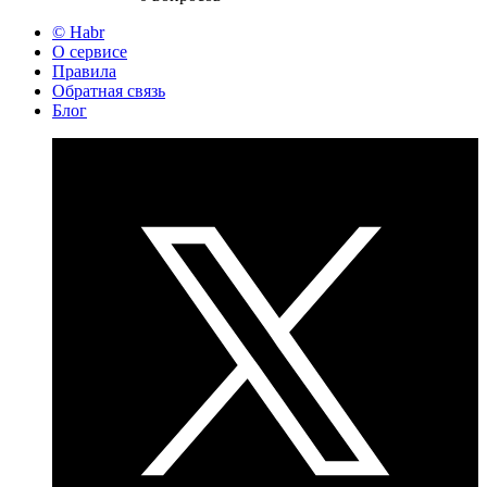
© Habr
О сервисе
Правила
Обратная связь
Блог