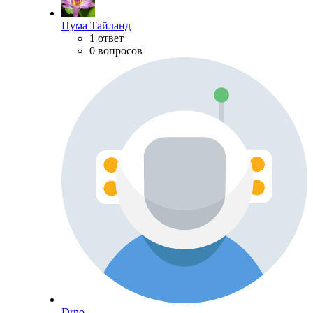
Пума Тайланд
1 ответ
0 вопросов
Drno