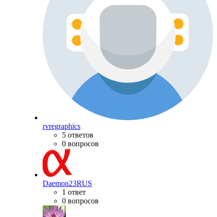
rvregraphics
5 ответов
0 вопросов
Daemon23RUS
1 ответ
0 вопросов