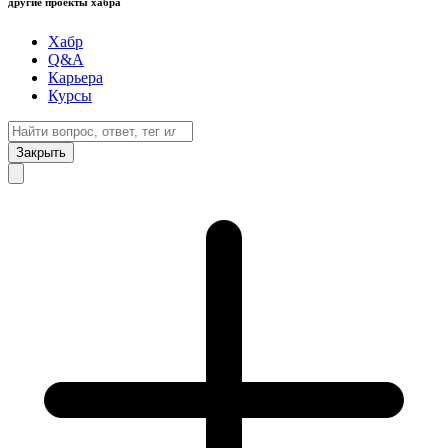
другие проекты хабра
Хабр
Q&A
Карьера
Курсы
Закрыть