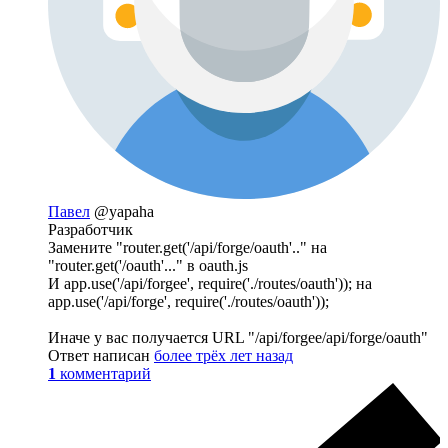
Павел
@yapaha
Разработчик
Замените "router.get('/api/forge/oauth'.." на
"router.get('/oauth'..." в oauth.js
И app.use('/api/forgee', require('./routes/oauth')); на
app.use('/api/forge', require('./routes/oauth'));
Иначе у вас получается URL "/api/forgee/api/forge/oauth"
Ответ написан
более трёх лет назад
1
комментарий