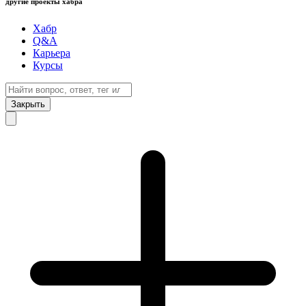
другие проекты хабра
Хабр
Q&A
Карьера
Курсы
Закрыть