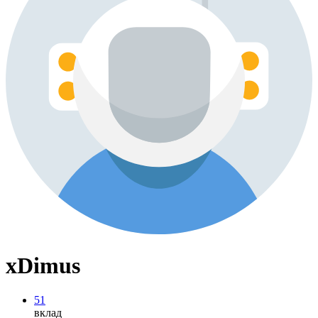
xDimus
51
вклад